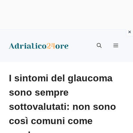
Vai
al
Menu
contenuto
I sintomi del glaucoma
sono sempre
sottovalutati: non sono
così comuni come