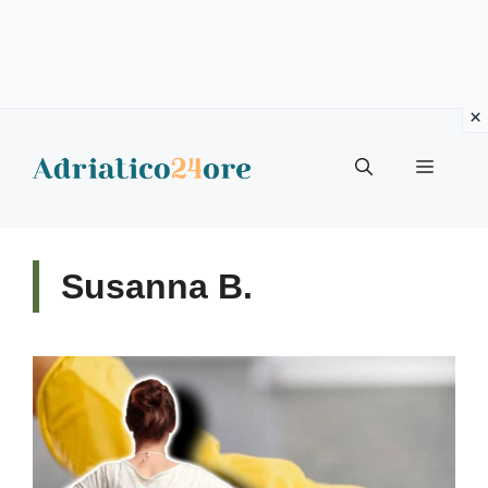
Vai
al
Menu
contenuto
Susanna B.