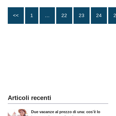
<<
1
…
22
23
24
Articoli recenti
Due vacanze al prezzo di una: cos’è lo