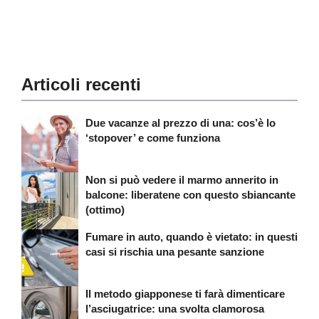
Articoli recenti
Due vacanze al prezzo di una: cos’è lo
‘stopover’ e come funziona
Non si può vedere il marmo annerito in
balcone: liberatene con questo sbiancante
(ottimo)
Fumare in auto, quando è vietato: in questi
casi si rischia una pesante sanzione
Il metodo giapponese ti farà dimenticare
l’asciugatrice: una svolta clamorosa