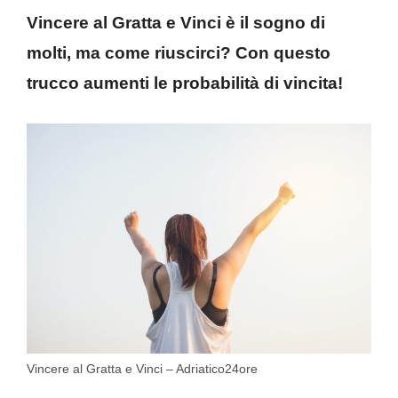
Vincere al Gratta e Vinci è il sogno di
molti, ma come riuscirci? Con questo
trucco aumenti le probabilità di vincita!
Vincere al Gratta e Vinci – Adriatico24ore