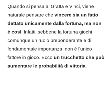
Quando si pensa ai Gratta e Vinci, viene
naturale pensare che
vincere sia un fatto
dettato unicamente dalla fortuna, ma non
è così
. Infatti, sebbene la fortuna giochi
comunque un ruolo preponderante e di
fondamentale importanza, non è l’unico
fattore in gioco. Ecco
un trucchetto che può
aumentare le probabilità di vittoria
.