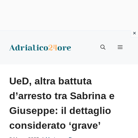
Vai
al
Menu
contenuto
UeD, altra battuta
d’arresto tra Sabrina e
Giuseppe: il dettaglio
considerato ‘grave’