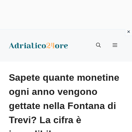
Vai
al
Menu
contenuto
Sapete quante monetine
ogni anno vengono
gettate nella Fontana di
Trevi? La cifra è