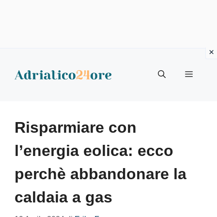
Vai
al
Menu
contenuto
Risparmiare con
l’energia eolica: ecco
perchè abbandonare la
caldaia a gas