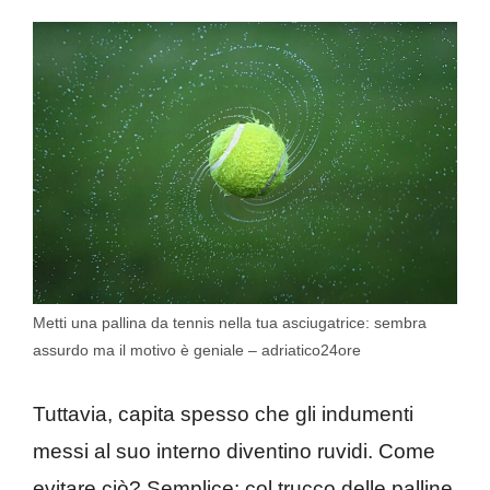
Metti una pallina da tennis nella tua asciugatrice: sembra
assurdo ma il motivo è geniale – adriatico24ore
Tuttavia, capita spesso che gli indumenti
messi al suo interno diventino ruvidi. Come
evitare ciò? Semplice: col trucco delle palline