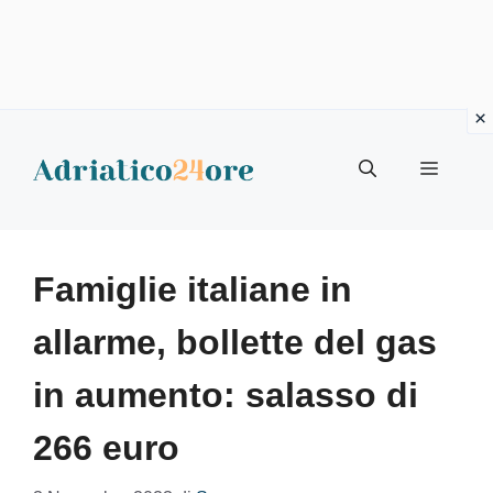
Vai
al
Menu
contenuto
Famiglie italiane in
allarme, bollette del gas
in aumento: salasso di
266 euro