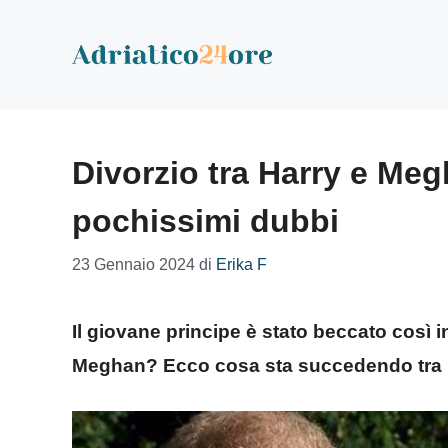
Vai
al
contenuto
Divorzio tra Harry e Me
pochissimi dubbi
23 Gennaio 2024
di
Erika F
Il giovane principe è stato beccato così in
Meghan? Ecco cosa sta succedendo tra i