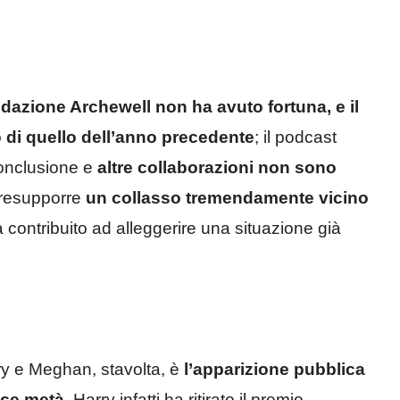
ndazione Archewell non ha avuto fortuna, e il
no di quello dell’anno precedente
; il podcast
onclusione e
altre collaborazioni non sono
 presupporre
un collasso tremendamente vicino
contribuito ad alleggerire una situazione già
rry e Meghan, stavolta, è
l’apparizione pubblica
lce metà
. Harry infatti ha ritirato il premio