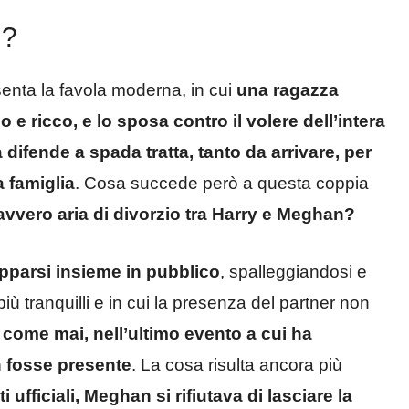
n?
nta la favola moderna, in cui
una ragazza
e ricco, e lo sposa contro il volere dell’intera
la difende a spada tratta, tanto da arrivare, per
a famiglia
. Cosa succede però a questa coppia
avvero aria di divorzio tra Harry e Meghan?
pparsi insieme in pubblico
, spalleggiandosi e
ù tranquilli e in cui la presenza del partner non
 come mai, nell’ultimo evento a cui ha
n fosse presente
. La cosa risulta ancora più
i ufficiali, Meghan si rifiutava di lasciare la