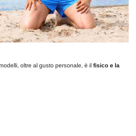
odelli, oltre al gusto personale, è il
fisico e la