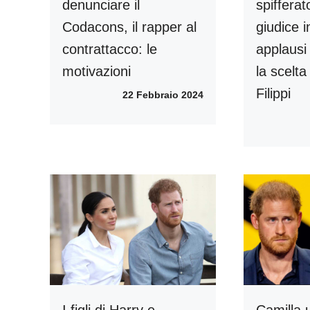
denunciare il
spifferat
Codacons, il rapper al
giudice i
contrattacco: le
applausi 
motivazioni
la scelta
Filippi
22 Febbraio 2024
I figli di Harry e
Camilla 