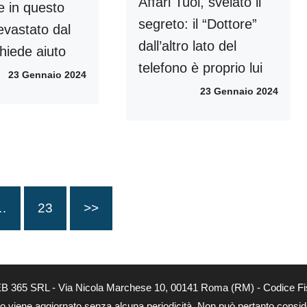
Affari Tuoi, svelato il
e in questo
segreto: il “Dottore”
vastato dal
dall’altro lato del
chiede aiuto
telefono è proprio lui
23 Gennaio 2024
23 Gennaio 2024
…
23
>>
 WEB 365 SRL - Via Nicola Marchese 10, 00141 Roma (RM) - Codice Fi
nto viene aggiornato senza alcuna periodicità. Non può pertanto consider