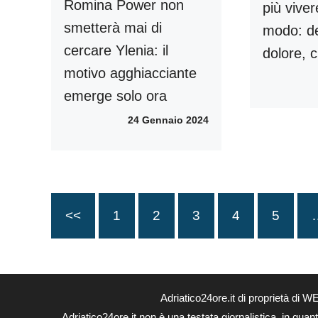
Romina Power non
più viver
smetterà mai di
modo: de
cercare Ylenia: il
dolore, 
motivo agghiacciante
emerge solo ora
24 Gennaio 2024
<<
1
2
3
4
5
Adriatico24ore.it di proprietà di
Adriatico24ore.it non è una testata giornalistica, in qua