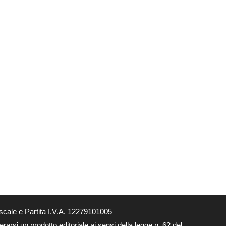
scale e Partita I.V.A. 12279101005
arsi un prodotto editoriale ai sensi della legge n. 62 del