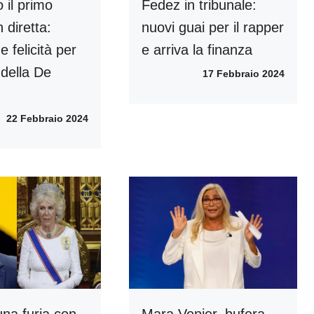
o il primo
Fedez in tribunale:
n diretta:
nuovi guai per il rapper
e felicità per
e arriva la finanza
 della De
17 Febbraio 2024
22 Febbraio 2024
una furia con
Mara Venier, bufera